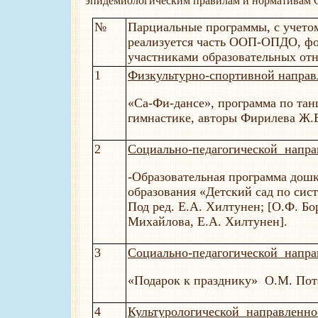
эпидемиологическим правилам и нормативам С
№
Парциальные программы, с учето
реализуется часть ООП-ОПДО, ф
участниками образовательных от
1
Физкультурно-спортивной направ
«Са-Фи-дансе», программа по тан
гимнастике, авторы Фирилева Ж.Е
2
Социально-педагогической напра
-Образовательная программа дош
образования «Детский сад по сис
Под ред. Е.А. Хилтунен; [О.Ф. Бо
Михайлова, Е.А. Хилтунен].
3
Социально-педагогической напра
«Подарок к празднику» О.М. Пот
4
Культурологической направленно