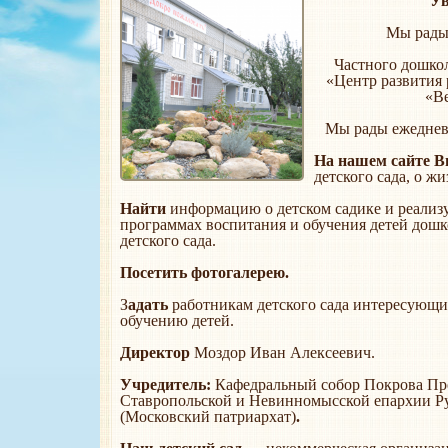
Ув
Мы рады 
Частного дошко
«Центр развития
«Ве
Мы рады ежеднев
На нашем сайте В
детского сада, о жи
Найти
информацию о детском садике и реализ
программах воспитания и обучения детей дошк
детского сада.
Посетить фотогалерею.
З
адать
работникам детского сада интересующи
обучению детей.
Директор
Моздор Иван Алексеевич.
Учредитель:
Кафедральный собор Покрова Пр
Ставропольской и Невинномысской епархии Р
(Московский патриархат)
.