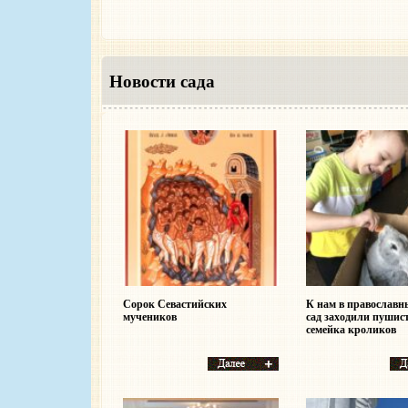
Новости сада
Сорок Севастийских
К нам в православн
мучеников
сад заходили пушист
семейка кроликов