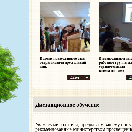
В храме православного сада
В православном дет
отпраздновали престольный
работают группы для
день
ограниченными
возможностями
Дистанционное обучение
Уважаемые родители, предлагаем вашему вним
рекомендованные Министерством просвещения