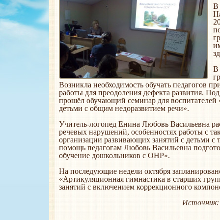
В
Н
2
п
г
и
з
В
г
Возникла необходимость обучать педагогов п
работы для преодоления дефекта развития. Под
прошёл обучающий семинар для воспитателей 
детьми с общим недоразвитием речи».
Учитель-логопед Енина Любовь Васильевна рас
речевых нарушений, особенностях работы с т
организации развивающих занятий с детьми с
помощь педагогам Любовь Васильевна подгот
обучение дошкольников с ОНР».
На последующие недели октября запланировано
«Артикуляционная гимнастика в старших групп
занятий с включением коррекционного компон
Источник: