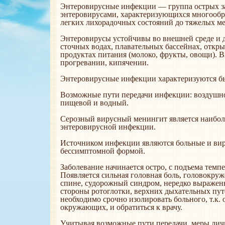
Энтеровирусные инфекции — группа острых з
энтеровирусами, характеризующихся многообр
легких лихорадочных состояний до тяжелых м
Энтеровирусы устойчивы во внешней среде и д
сточных водах, плавательных бассейнах, откры
продуктах питания (молоко, фрукты, овощи). 
прогревании, кипячении.
Энтеровирусные инфекции характеризуются бы
Возможные пути передачи инфекции: воздушно
пищевой и водный.
Серозный вирусный менингит является наибол
энтеровирусной инфекции.
Источником инфекции являются больные и вир
бессимптомной формой.
Заболевание начинается остро, с подъема темпе
Появляется сильная головная боль, головокруже
спине, судорожный синдром, нередко выражен
стороны ротоглотки, верхних дыхательных пу
необходимо срочно изолировать больного, т.к. 
окружающих, и обратиться к врачу.
Учитывая возможные пути передачи, меры ли